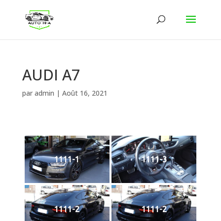
AUDI A7
par
admin
|
Août 16, 2021
1111-1
1111-3
1111-2
1111-2