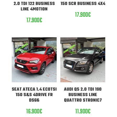
2.0 TDI 122 BUSINESS
150 SCR BUSINESS 4X4
LINE 4MOTION
17.900
€
17.900
€
SEAT ATECA 1.4 ECOTSI
AUDI Q5 2.0 TDI 190
150 S&S 4DRIVE FR
BUSINESS LINE
DSG6
QUATTRO STRONIC7
16.900
€
11.900
€